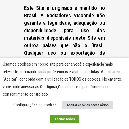
Este Site é originado e mantido no
Brasil. A Radiadores Visconde não
garante a legalidade, adequação ou
disponibilidade para uso dos
materiais disponíveis neste Site em
outros países que não o Brasil.
Qualquer uso ou exportação de
materiais neste Site está sujeito à
Usamos cookies em nosso site para dar a você a experiência mais
legislação e às regulamentações
relevante, lembrando suas preferências e visitas repetidas. Ao clicar em
brasileiras aplicáveis vigentes no
“Aceitar”, concorda com a utilização de TODOS os cookies. No entanto,
momento do uso ou exportação,
você pode acessar as Configurações de cookie para fornecer um
incluindo, mas não se limitando à
consentimento controlado.
legislação e às regulamentações de
exportação brasileiras. O uso deste
Configurações de cookies
Aceitar cookies necessários
Site pelo Usuário é limitado aos usos
Aceitar todos
em conformidade com tal legislação
e regulamentações. Se o Usuário